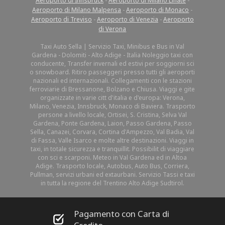
Aeroporto di Innsbruck
-
Aeroporto di Milano Linate
-
Aeroporto di Milano Malpensa
-
Aeroporto di Monaco
-
Aeroporto di Treviso
-
Aeroporto di Venezia
-
Aeroporto
di Verona
Taxi Auto Sella | Servizio Taxi, Minibus e Bus in Val
Gardena - Dolomiti - Alto Adige - Italia Noleggio taxi con
conducente, Transfer invernali ed estivi per soggiorni sci
o snowboard. Ritiro passeggeri presso tutti gli aeroporti
nazionali ed internazionali. Collegamenti con le stazioni
ferroviarie di Bressanone, Bolzano e Chiusa. Viaggi e gite
organizzate in varie citt d'italia e d'europa: Verona,
Milano, Venezia, Innsbruck, Monaco di Baviera. Trasporto
persone a livello locale, Ortisei, S. Cristina, Selva Val
Gardena, Ponte Gardena, Laion, Passo Gardena, Passo
Sella, Canazei, Corvara, Cortina d'Ampezzo, Val Badia, Val
di Fassa, Valle Isarco e molte altre destinazioni. Viaggi in
taxi, in totale sicurezza e tranquillit. Possibilit di viaggiare
con sci e scarponi. Meteo in Val Gardena ed in Altoa
Adige. Trasporto locale, Autobus, Auto Bus, Corriera,
Pullman, servizi urbani ed extaurbani. Servizio Tassi e taxi
in tutta la regione del Trentino Alto Adige Sudtirol.
Pagamento con Carta di