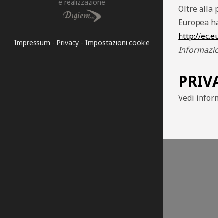
e realizzazione
Oltre alla
Europea ha
http://ec.
Impressum
-
Privacy
-
Impostazioni cookie
Informazio
PRIV
Vedi infor