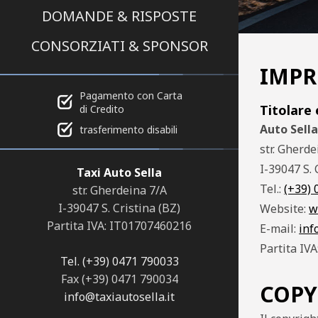
DOMANDE & RISPOSTE
CONSORZIATI & SPONSOR
IMPR
Pagamento con Carta
Titolare
di Credito
Auto Sell
trasferimento disabili
str. Gherde
I-39047 S. 
Taxi Auto Sella
Tel.:
(+39)
str. Gherdeina 7/A
I-39047 S. Cristina (BZ)
Website:
w
Partita IVA: IT01707460216
E-mail:
inf
Partita IV
Tel. (+39) 0471 790033
Fax (+39) 0471 790034
COPY
info@taxiautosella.it