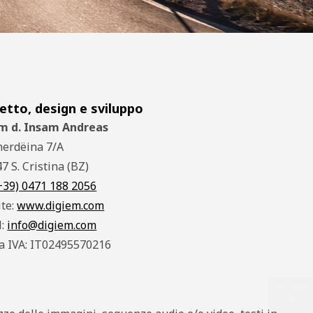
etto, design e sviluppo
m d. Insam Andreas
herdëina 7/A
7 S. Cristina (BZ)
+39) 0471 188 2056
te:
www.digiem.com
l:
info@digiem.com
ta IVA: IT02495570216