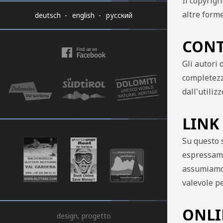
Il copyrigh
altre forme
deutsch
english
русский
CONT
Gli autori 
completezz
dall'utiliz
LINK 
Su questo s
espressame
assumiamo 
valevole pe
ONLI
design, progetto