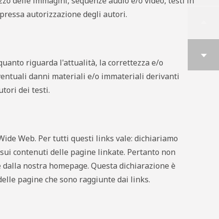
zzo delle immagini, sequenze audio e/o video, testi in
spressa autorizzazione degli autori.
uanto riguarda l'attualità, la correttezza e/o
entuali danni materiali e/o immateriali derivanti
tori dei testi.
 Wide Web. Per tutti questi links vale: dichiariamo
ui contenuti delle pagine linkate. Pertanto non
e dalla nostra homepage. Questa dichiarazione è
 delle pagine che sono raggiunte dai links.