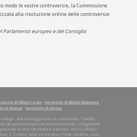
esto modo le vostre controversie, la Commissione
zzata alla risoluzione online delle controversie:
el Parlamento europeo e del Consiglio
oporto di Milano Linate
-
Aeroporto di Milano Malpensa
-
to di Venezia
-
Aeroporto di Verona
lto Adige - Italia Noleggio taxi con conducente, Transfer
tti gli aeroporti nazionali ed internazionali. Collegamenti
anizzate in varie citt d'italia e d'europa: Verona, Milano,
isei, S. Cristina, Selva Val Gardena, Ponte Gardena, Laion,