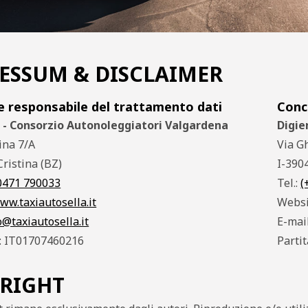
ESSUM & DISCLAIMER
 e responsabile del trattamento dati
Conc
a - Consorzio Autonoleggiatori Valgardena
Digie
ina 7/A
Via G
Cristina (BZ)
I-3904
 0471 790033
Tel.:
(
ww.taxiautosella.it
Websi
o@taxiautosella.it
E-mai
A: IT01707460216
Parti
RIGHT