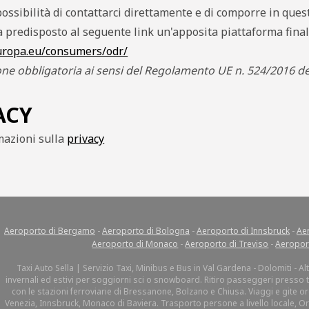
 possibilità di contattarci direttamente e di comporre in qu
 predisposto al seguente link un'apposita piattaforma finali
europa.eu/consumers/odr/
ne obbligatoria ai sensi del Regolamento UE n. 524/2016 d
ACY
mazioni sulla
privacy
Aeroporto di Bergamo
-
Aeroporto di Bologna
-
Aeroporto di Innsbruck
-
Aer
Aeroporto di Monaco
-
Aeroporto di Treviso
-
Aeropor
Taxi Auto Sella | Servizio Taxi, Minibus e Bus in Val Gardena - Dolomiti - A
invernali ed estivi per soggiorni sci o snowboard. Ritiro passeggeri presso tu
con le stazioni ferroviarie di Bressanone, Bolzano e Chiusa. Viaggi e gite org
Venezia, Innsbruck, Monaco di Baviera. Trasporto persone a livello locale, Ort