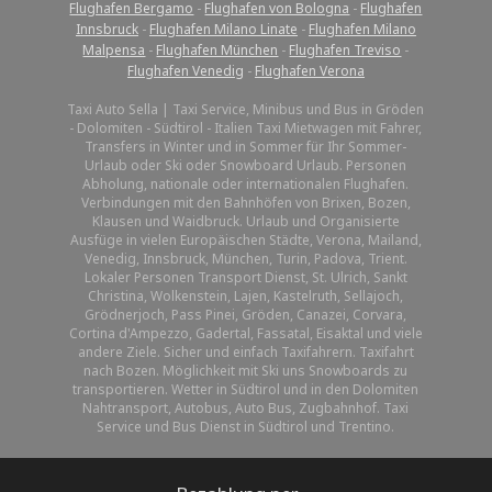
Flughafen Bergamo
-
Flughafen von Bologna
-
Flughafen
Innsbruck
-
Flughafen Milano Linate
-
Flughafen Milano
Malpensa
-
Flughafen München
-
Flughafen Treviso
-
Flughafen Venedig
-
Flughafen Verona
Taxi Auto Sella | Taxi Service, Minibus und Bus in Gröden
- Dolomiten - Südtirol - Italien Taxi Mietwagen mit Fahrer,
Transfers in Winter und in Sommer für Ihr Sommer-
Urlaub oder Ski oder Snowboard Urlaub. Personen
Abholung, nationale oder internationalen Flughafen.
Verbindungen mit den Bahnhöfen von Brixen, Bozen,
Klausen und Waidbruck. Urlaub und Organisierte
Ausfüge in vielen Europäischen Städte, Verona, Mailand,
Venedig, Innsbruck, München, Turin, Padova, Trient.
Lokaler Personen Transport Dienst, St. Ulrich, Sankt
Christina, Wolkenstein, Lajen, Kastelruth, Sellajoch,
Grödnerjoch, Pass Pinei, Gröden, Canazei, Corvara,
Cortina d'Ampezzo, Gadertal, Fassatal, Eisaktal und viele
andere Ziele. Sicher und einfach Taxifahrern. Taxifahrt
nach Bozen. Möglichkeit mit Ski uns Snowboards zu
transportieren. Wetter in Südtirol und in den Dolomiten
Nahtransport, Autobus, Auto Bus, Zugbahnhof. Taxi
Service und Bus Dienst in Südtirol und Trentino.