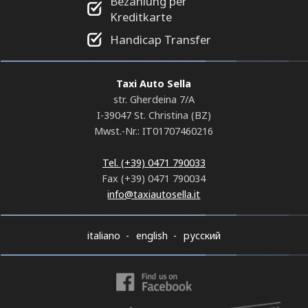
Bezahlung per
Kreditkarte
Handicap Transfer
Taxi Auto Sella
str. Gherdeina 7/A
I-39047 St. Christina (BZ)
Mwst.-Nr.: IT01707460216
Tel. (+39) 0471 790033
Fax (+39) 0471 790034
info@taxiautosella.it
italiano
english
русский