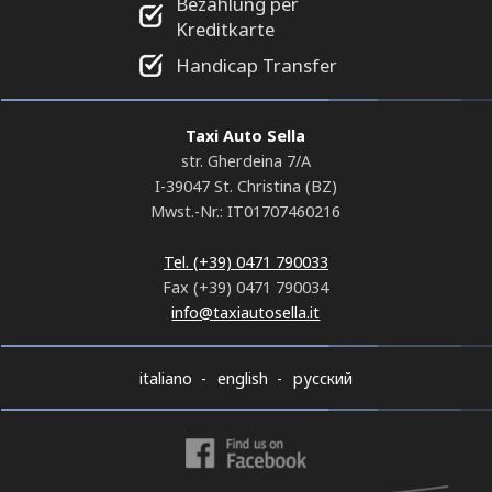
Bezahlung per
Kreditkarte
Handicap Transfer
Taxi Auto Sella
str. Gherdeina 7/A
I-39047 St. Christina (BZ)
Mwst.-Nr.: IT01707460216
Tel. (+39) 0471 790033
Fax (+39) 0471 790034
info@taxiautosella.it
italiano
english
русский