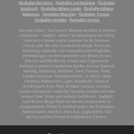
Flughafen Bergamo
-
Flughafen von Bologna
-
Flughafen
Innsbruck
-
Flughafen Milano Linate
-
Flughafen Milano
Malpensa
-
Flughafen München
-
Flughafen Treviso
-
Flughafen Venedig
-
Flughafen Verona
Taxi Auto Sella | Taxi Service, Minibus und Bus in Gröden
- Dolomiten - Südtirol - Italien Taxi Mietwagen mit Fahrer,
Transfers in Winter und in Sommer für Ihr Sommer-
Urlaub oder Ski oder Snowboard Urlaub. Personen
Abholung, nationale oder internationalen Flughafen.
Verbindungen mit den Bahnhöfen von Brixen, Bozen,
Klausen und Waidbruck. Urlaub und Organisierte
Ausfüge in vielen Europäischen Städte, Verona, Mailand,
Venedig, Innsbruck, München, Turin, Padova, Trient.
Lokaler Personen Transport Dienst, St. Ulrich, Sankt
Christina, Wolkenstein, Lajen, Kastelruth, Sellajoch,
Grödnerjoch, Pass Pinei, Gröden, Canazei, Corvara,
Cortina d'Ampezzo, Gadertal, Fassatal, Eisaktal und viele
andere Ziele. Sicher und einfach Taxifahrern. Taxifahrt
nach Bozen. Möglichkeit mit Ski uns Snowboards zu
transportieren. Wetter in Südtirol und in den Dolomiten
Nahtransport, Autobus, Auto Bus, Zugbahnhof. Taxi
Service und Bus Dienst in Südtirol und Trentino.